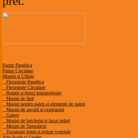
pret.
Panze Panglica
Panze Circulare
Masini si Utilaje
Fierastraie Panglica
Fierastraie Circulare
Rampi si benzi transportoare
Masini de lipit
Masini pentru paleti si elemente de paleti
Masini de ascutit si ceaprazuit
Gatere
Masini de brichetat si facut peleti
Masini de Tamplarie
Tocatoare lemn si resturi vegetale
Alte Scule si Unelte