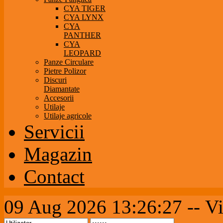
CYA TIGER
CYA LYNX
CYA
PANTHER
CYA
LEOPARD
Panze Circulare
Pietre Polizor
Discuri
Diamantate
Accesorii
Utilaje
Utilaje agricole
Servicii
Magazin
Contact
09 Aug 2026 13:26:27 --
Vi