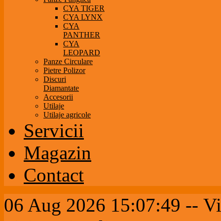
CYA TIGER
CYA LYNX
CYA
PANTHER
CYA
LEOPARD
Panze Circulare
Pietre Polizor
Discuri
Diamantate
Accesorii
Utilaje
Utilaje agricole
Servicii
Magazin
Contact
06 Aug 2026 15:07:49 --
Vi