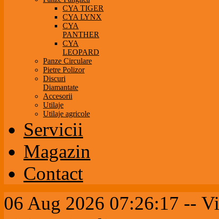
CYA TIGER
CYA LYNX
CYA
PANTHER
CYA
LEOPARD
Panze Circulare
Pietre Polizor
Discuri
Diamantate
Accesorii
Utilaje
Utilaje agricole
Servicii
Magazin
Contact
06 Aug 2026 07:26:17 --
Vi